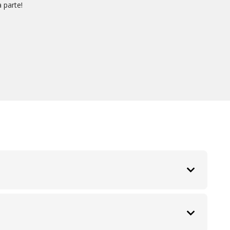
 parte!
icado de conclusão. Isso significa que você não precisa
, onde quer que esteja.
alização e MBA).