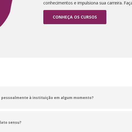
conhecimentos e impulsiona sua carreira. Faça
CONHEÇA OS CURSOS
r pessoalmente à instituição em algum momento?
processos podem ser feitos online, desde a matrícula até a emissão do certif
omento, sendo possível realizar seus estudos com autonomia e flexibilidade
lato sensu?
o, licenciatura e tecnólogo) podem cursar a Pós-Graduação lato sensu (especi